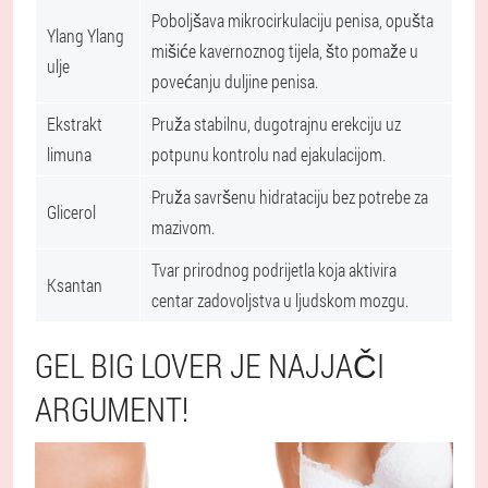
Poboljšava mikrocirkulaciju penisa, opušta
Ylang Ylang
mišiće kavernoznog tijela, što pomaže u
ulje
povećanju duljine penisa.
Ekstrakt
Pruža stabilnu, dugotrajnu erekciju uz
limuna
potpunu kontrolu nad ejakulacijom.
Pruža savršenu hidrataciju bez potrebe za
Glicerol
mazivom.
Tvar prirodnog podrijetla koja aktivira
Ksantan
centar zadovoljstva u ljudskom mozgu.
GEL BIG LOVER JE NAJJAČI
ARGUMENT!