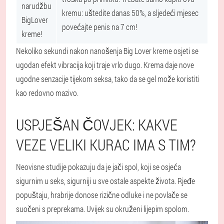
narudžbu
kremu: uštedite danas 50%, a sljedeći mjesec
BigLover
povećajte penis na 7 cm!
kreme!
Nekoliko sekundi nakon nanošenja Big Lover kreme osjeti se
ugodan efekt vibracija koji traje vrlo dugo. Krema daje nove
ugodne senzacije tijekom seksa, tako da se gel može koristiti
kao redovno mazivo.
USPJEŠAN ČOVJEK: KAKVE
VEZE VELIKI KURAC IMA S TIM?
Neovisne studije pokazuju da je jači spol, koji se osjeća
sigurnim u seks, sigurniji u sve ostale aspekte života. Rjeđe
popuštaju, hrabrije donose rizične odluke i ne povlače se
suočeni s preprekama. Uvijek su okruženi lijepim spolom.