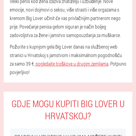
Veliki penis kod žena izaziva znatiželju i uzbuđenje. Nove
emocije, novi dojmovi o seksu, više strasti i više orgazama s
kremom Big Lover učinit će vas privlačnijim partnerom nego
prije. Povećanje penisa gelom siguran je način boljeg
zadovoljstva za žene i jamstvo samopouzdanja za muškarce.
Požurite s kupnjom gela Big Lover danas na službenoj web
stranici u Hrvatskoj s jamstvom i maksimalnom pogodnošću
za samo 39 €,
pogledajte troškove u drugim zemljama
. Potpuno
povjerljivo!
GDJE MOGU KUPITI BIG LOVER U
HRVATSKOJ?