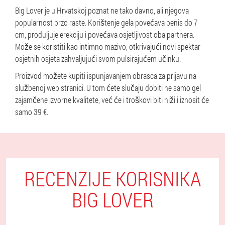
Big Lover je u Hrvatskoj poznat ne tako davno, ali njegova
popularnost brzo raste. Korištenje gela povećava penis do 7
cm, produljuje erekciju i povećava osjetljivost oba partnera.
Može se koristiti kao intimno mazivo, otkrivajući novi spektar
osjetnih osjeta zahvaljujući svom pulsirajućem učinku.
Proizvod možete kupiti ispunjavanjem obrasca za prijavu na
službenoj web stranici. U tom ćete slučaju dobiti ne samo gel
zajamčene izvorne kvalitete, već će i troškovi biti niži i iznosit će
samo 39 €.
RECENZIJE KORISNIKA
BIG LOVER