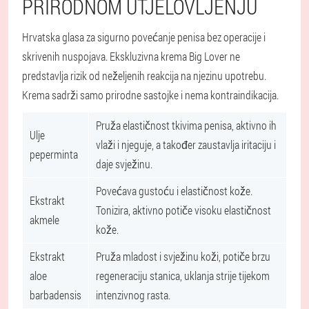
PRIRODNOM UTJELOVLJENJU
Hrvatska glasa za sigurno povećanje penisa bez operacije i
skrivenih nuspojava. Ekskluzivna krema Big Lover ne
predstavlja rizik od neželjenih reakcija na njezinu upotrebu.
Krema sadrži samo prirodne sastojke i nema kontraindikacija.
Pruža elastičnost tkivima penisa, aktivno ih
Ulje
vlaži i njeguje, a također zaustavlja iritaciju i
peperminta
daje svježinu.
Povećava gustoću i elastičnost kože.
Ekstrakt
Tonizira, aktivno potiče visoku elastičnost
akmele
kože.
Ekstrakt
Pruža mladost i svježinu koži, potiče brzu
aloe
regeneraciju stanica, uklanja strije tijekom
barbadensis
intenzivnog rasta.