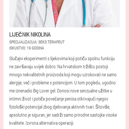
LIJEČNIK NIKOLINA
SPECIJALIZACIJA:
SEKS TERAPEUT
ISKUSTVO:
19 GODINA
Slučajni eksperimenti s lijekovima koji potiču spolnu funkciju
ne završavaju uvijek dobro. Na hrvatskom tržištu postoji
mnogo nekvalitetnih proizvoda koji mogu uzrokovati ne samo
alergije, već i probleme s potencijom. U tom pogledu, ugodno
me iznenadio Big Lover gel. Donosi nove senzualne užitke u
intimni život i potiče povećanje penisa otkrivajući njegov
fiziološki potencijal zbog djelovanja aktivnih tvari. Štoviše,
apsolutno je siguran, jer sadrži samo prirodne sastojke visoke
kvalitete. Izvrsna alternativa operaciji.