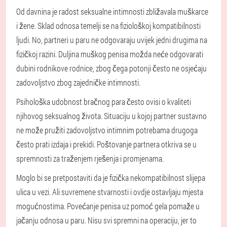
Od davnina je radost seksualne intimnosti zbližavala muškarce
i žene. Sklad odnosa temelji se na fiziološkoj kompatibilnosti
ljudi. No, partneri u paru ne odgovaraju uvijek jedni drugima na
fizičkoj razini. Duljina muškog penisa možda neće odgovarati
dubini rodnikove rodnice, zbog čega potonji često ne osjećaju
zadovoljstvo zbog zajedničke intimnosti.
Psihološka udobnost bračnog para često ovisi o kvaliteti
njihovog seksualnog života. Situaciju u kojoj partner sustavno
ne može pružiti zadovoljstvo intimnim potrebama drugoga
često prati izdaja i prekidi. Poštovanje partnera otkriva se u
spremnosti za traženjem rješenja i promjenama.
Moglo bi se pretpostaviti da je fizička nekompatibilnost slijepa
ulica u vezi. Ali suvremene stvarnosti i ovdje ostavljaju mjesta
mogućnostima. Povećanje penisa uz pomoć gela pomaže u
jačanju odnosa u paru. Nisu svi spremni na operaciju, jer to