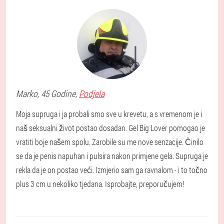
Marko
, 45 Godine,
Podjela
Moja supruga i ja probali smo sve u krevetu, a s vremenom je i
naš seksualni život postao dosadan. Gel Big Lover pomogao je
vratiti boje našem spolu. Zarobile su me nove senzacije. Činilo
se da je penis napuhan i pulsira nakon primjene gela. Supruga je
rekla da je on postao veći. Izmjerio sam ga ravnalom - i to točno
plus 3 cm u nekoliko tjedana. Isprobajte, preporučujem!