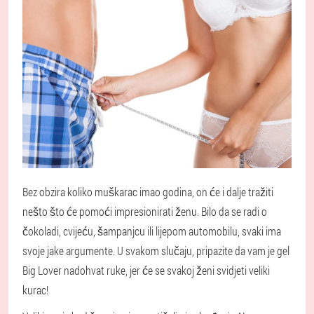
Bez obzira koliko muškarac imao godina, on će i dalje tražiti
nešto što će pomoći impresionirati ženu. Bilo da se radi o
čokoladi, cvijeću, šampanjcu ili lijepom automobilu, svaki ima
svoje jake argumente. U svakom slučaju, pripazite da vam je gel
Big Lover nadohvat ruke, jer će se svakoj ženi svidjeti veliki
kurac!