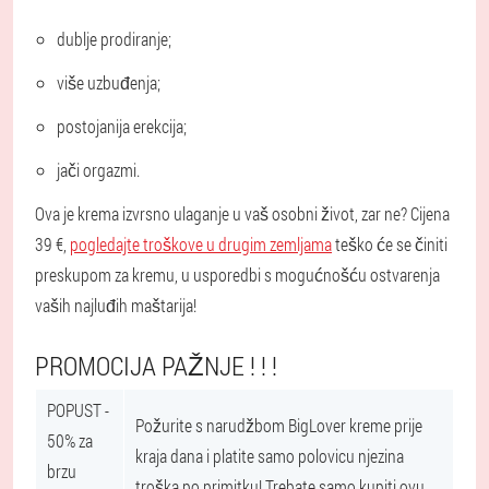
dublje prodiranje;
više uzbuđenja;
postojanija erekcija;
jači orgazmi.
Ova je krema izvrsno ulaganje u vaš osobni život, zar ne? Cijena
39 €,
pogledajte troškove u drugim zemljama
teško će se činiti
preskupom za kremu, u usporedbi s mogućnošću ostvarenja
vaših najluđih maštarija!
PROMOCIJA PAŽNJE ! ! !
POPUST -
Požurite s narudžbom BigLover kreme prije
50% za
kraja dana i platite samo polovicu njezina
brzu
troška po primitku! Trebate samo kupiti ovu