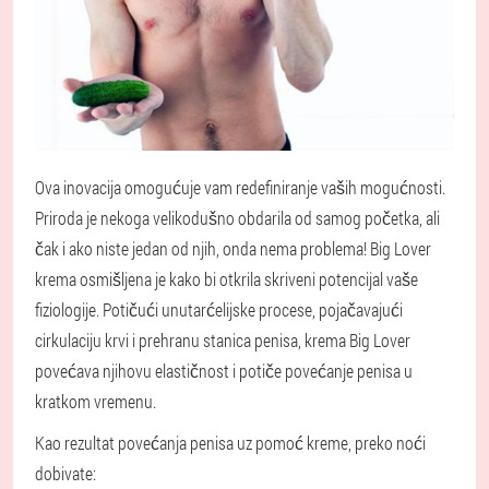
Ova inovacija omogućuje vam redefiniranje vaših mogućnosti.
Priroda je nekoga velikodušno obdarila od samog početka, ali
čak i ako niste jedan od njih, onda nema problema! Big Lover
krema osmišljena je kako bi otkrila skriveni potencijal vaše
fiziologije. Potičući unutarćelijske procese, pojačavajući
cirkulaciju krvi i prehranu stanica penisa, krema Big Lover
povećava njihovu elastičnost i potiče povećanje penisa u
kratkom vremenu.
Kao rezultat povećanja penisa uz pomoć kreme, preko noći
dobivate: