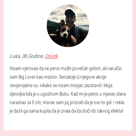
Luka
, 36 Godine,
Osijek
Nisam vjerovao da se penis može povećati gelom, ali naručio
sam Big Lover kao mazivo. Senzacije iz njegove akcije
nevjerojatne su: nikako se nisam mogao zaustaviti. Moja
djevojka bila je u ugodnom šoku. Kad mi je penis u mjesec dana
narastao za 5 cm, morao sam joj priznati da je sve to gel. I rekla
je da bi ga sama kupila da je znala da će doći do takvog efekta!