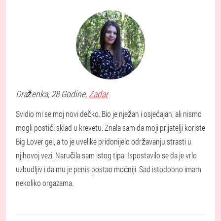
Draženka
, 28 Godine,
Zadar
Svidio mi se moj novi dečko. Bio je nježan i osjećajan, ali nismo
mogli postići sklad u krevetu. Znala sam da moji prijatelji koriste
Big Lover gel, a to je uvelike pridonijelo održavanju strasti u
njihovoj vezi. Naručila sam istog tipa. Ispostavilo se da je vrlo
uzbudljiv i da mu je penis postao moćniji. Sad istodobno imam
nekoliko orgazama.